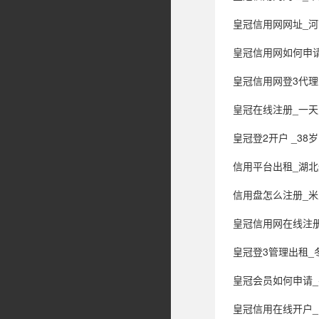
皇冠信用网网址_
皇冠信用网如何申请_上海发生一起较大中毒
皇冠信用网登3代理注册_默
皇冠在线注册_一天
皇冠登2开户 _38岁中
信用平台出租_湖北烟花爆竹爆燃事
信用盘怎么注册_米
皇冠信用网在线注册_“一根针”
皇冠登3管理出租_冬
皇冠会员如何申请
皇冠信用在线开户_四川成都天府大道车辆碰撞事故