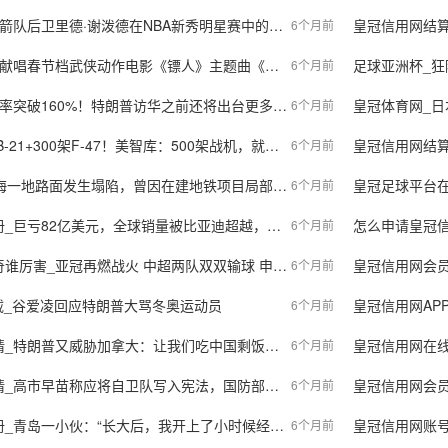
队后卫里德·谢泼德在NBA新秀明星赛中的惊艳表现
皇冠信用网结算日是哪天
6个月前
侠动作电影《镖人》主题曲《天下过客》 吴京谢霆锋于适陈丽君诠释江湖快意
足球亚洲杯_狂
6个月前
突破160%！特朗普访华之前还将出台更多的反华举措
皇冠体育网_日本
6个月前
1+300架F-47！美智库：500架战机，就能打到中国内陆
皇冠信用网结算
6个月前
一地路面发生塌陷，曾因在建地铁项目局部渗漏紧急抢险
皇冠足球平台在哪里
6个月前
2亿美元，全球销量被比亚迪超越，福特2025年到底经历了什么？
怎么申请皇冠信用
6个月前
厉害_亚冠再燃战火 中超两队双双输球 申花提前出局
皇冠信用网会员注册网址_中立运动
6个月前
载_谷爱凌回应特朗普大骂冬奥运动员
皇冠信用网APP下载_
6个月前
_特朗普又威胁加拿大：让我们吃中国剩饭，没门
皇冠信用网在线申请_
6个月前
写入宪法，国防部三个排比句回应：这是掏空“和平宪法”根基、谋求军事松绑、妄图重走军国主义邪路
皇冠信用网会员开户_兄
6个月前
大后，我开上了小时候经常坐的公交车”……从幼儿老师到公交司机，他用坚守温暖春运归途
皇冠信用网账号申请_
6个月前