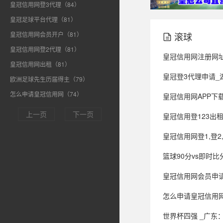
皇冠信用网登3代理（84）
皇冠足球平台代理（81）
皇冠信用网会员开户（81）
滚球

皇冠信用网登2代理（81）
皇冠信用网注册网址_曼联新
皇冠信用网出租（81）
皇冠登3代理申请_湖南省追认：长沙市
欧洲足球先生历届得主（79）
怎么申请皇冠信用网（74）
皇冠信用网APP下载_停摆4
上一页
下一页
皇冠信用登123出
皇冠信用网登1,登2,登3出
篮球90分vs即时比分移动版
皇冠信用网会员申请_再晚半小时
怎么申请皇冠信用网
世界杯四强 _广东：支