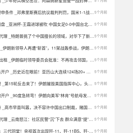
年奇兵横空出世：阿森纳新星道曼一战封神，阿尔特塔豪赌成就冠军拼图？
5个月前
件 _邓弗里斯赛后抗议裁判判罚，国米1-1战平亚特兰大引发争议
5个月前
 _亚洲杯-王霜进球被吹 中国女足0-0中国台北进加时赛
5个月前
特朗普挑了个中国擅长的领域，对华下了新的“战书”？美方启动贸易调查，背景颇微妙
5个月前
伊朗新领导人再遭“斩首”，11架战轰参战，伊朗以牙还牙，要对美方进行最后清算？
5个月前
朗临时领导委员会批准：不再攻击邻国，也不发射导弹，除非这些国家首先对伊朗发动攻击
5个月前
 _历史近在眼前！亚历山大连续124场20+ 距登顶只差3场
5个月前
15轮反击来了！伊朗摧毁美国指挥中心，头号强援也就位，特朗普无奈改口了
5个月前
_90度急转弯！伊朗向美军“林肯”号航母发射4枚导弹，战果如何？
5个月前
高市早苗叫嚣，决不容许中国出口制裁，赌国运还是被逼下台二选一
5个月前
理 _云南怒江：社区民警“沉”下去 群众满意“提”上来
5个月前
代同堂！央视首次出现歼-11、歼-11BS、歼-11BG同框画面
5个月前