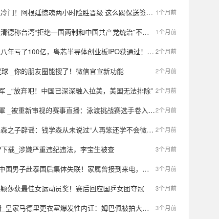
拒冷门！阿根廷惊魂两小时险胜晋级 这么踢保送签也不稳
1个月前
国两制和中国共产党统治”不应解读为挑衅，呼吁大陆放弃武力攻台，国防部：任何分裂祖国的势力和行径必将遭迎头痛击
1个月前
了100亿，粤芯半导体创业板IPO获通过！成创业板第二家未盈利过会企业
2个月前
球 _你的朋友圈能搜了！微信官宣新功能
2个月前
杯冠军 _“放弃吧！中国已深深融入拉美，美国无法排除”
2个月前
軍 _被重新审视的赛事直播：泳渡挑战赛选手卷入“走光风波”之后
2个月前
森之子辟谣：钱学森从未说过“人再笨还学不会微积分吗”
2个月前
P下载_涉嫌严重违纪违法，李宝生被查
3个月前
集体失联！家属曾接到来电，称“人很安全，已在当地找到工作，无需担心”，但全程声音哽咽、情绪压抑
3个月前
孙颖莎获最佳女运动员奖！赛后回应国乒女团夺冠
3个月前
里更衣室爆发性内讧：姆巴佩被拍大笑，楚阿梅尼在等处分，这场风暴或改写国家德比命运
3个月前