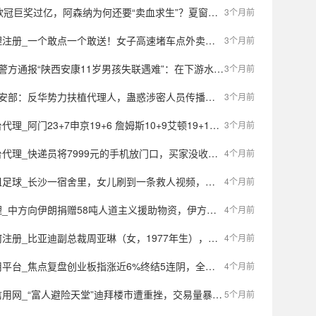
巨奖过亿，阿森纳为何还要“卖血求生”？夏窗引援策略大揭秘！
3个月前
敢点一个敢送！女子高速堵车点外卖，老板穿着围裙开着车，穿过农田爬上护坡送达
3个月前
“陕西安康11岁男孩失联遇难”：在下游水域发现赵某某遗体，已排除刑事案件
3个月前
安部：反华势力扶植代理人，蛊惑涉密人员传播虚假信息
3个月前
阿门23+7申京19+6 詹姆斯10+9艾顿19+10火箭胜湖人1-3
3个月前
递员将7999元的手机放门口，买家没收到！20多天后，手机自己“报警”了
4个月前
，女儿刷到一条救人视频，突然看到一张熟悉的面孔——自己的爸爸，“没有想到平时低调内敛的爸爸这么伟大”
4个月前
中方向伊朗捐赠58吨人道主义援助物资，伊方：诚挚感谢
4个月前
亚迪副总裁周亚琳（女，1977年生），年薪1013.5万，打破“天花板”
4个月前
复盘创业板指涨近6%终结5连阴，全市场超300股涨逾9%，两市放量超8000亿
4个月前
用网_“富人避险天堂”迪拜楼市遭重挫，交易量暴跌五成
5个月前