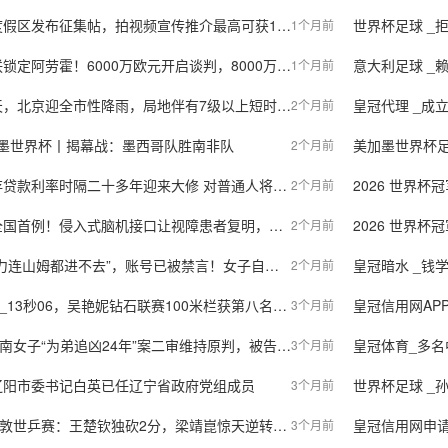
频宣传推介最高可获100万元奖金，没有名额限制；此前葛仙村因NPC“小黄鱼”的互动方式引争议
世界杯足球 _
1个月前
定阿劳霍！6000万欧元开启谈判，8000万解约金引发争夺战
意大利足球 _赖清德称台湾“拒绝一
1个月前
，北京迎全市性降雨，局地伴有7级以上短时大风和冰雹
皇冠代理 _成立八年亏
2个月前
加墨世界杯丨揭幕战：墨西哥队胜南非队
美加墨世界杯足
2个月前
款利率时隔二十多年迎来大修 对普通人将有哪些影响？
2026 世界
2个月前
！侵入式脑机接口让视障患者复明，这项临床试验在湖南取得重大突破
2026 世界杯冠
2个月前
姆都进不去”，账号已被禁言！女子自称全职宝妈，只是跟风玩梗
皇冠暗水 _钱学
2个月前
赛100米栏获第八名，创个人赛季最佳，赛后向观众比心；美国名将拉塞尔12秒14，创造今年世界最好成绩
皇冠信用网AP
3个月前
女子“为弟追凶24年”案二审维持原判，被告人被判死缓
皇冠体育_多名中国男子赴泰国后
3个月前
辽阳市委书记白英已任辽宁省政府党组成员
世界杯足球 _
3个月前
：王楚钦独砍2分，梁靖崑惊天逆转，中国男乒将与日本队争夺冠军
皇冠信用网申请_皇家马德
3个月前