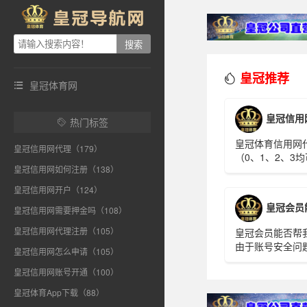
皇冠推荐

皇冠体育网

皇冠信用
热门标签

皇冠体育信用网
皇冠信用网代理（179）
（0、1、2、3
皇冠信用网如何注册（138）
点击申请 1、登录1（可开下
级代理登录2）
皇冠信用网开户（124）
周有效下注金额1
皇冠会员能否
皇冠信用网需要押金吗（108）
上，150,000 
民币100万元）
皇冠信用网代理注册（105）
皇冠会员能否帮
500万，金额为可
由于账号安全问
皇冠信用网怎么申请（105）
万，可选A/B/C
不能直接协助您
达82%，除系统
皇冠信用网账号开通（100）
您向您的直属上
为1.75%； B
码。
皇冠体育App下载（88）
系统返利外，暗水