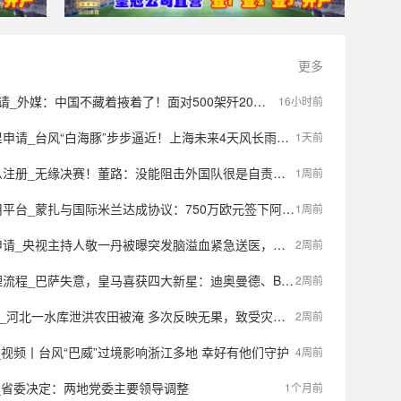
更多
媒：中国不藏着掖着了！面对500架歼20，望美飞行员各个是王牌
16小时前
_台风“白海豚”步步逼近！上海未来4天风长雨强，或有龙卷风出现
1天前
_无缘决赛！董路：没能阻击外国队很是自责，孩子们尽力了责任在我
1周前
蒙扎与国际米兰达成协议：750万欧元签下阿金桑米罗，10%二转分成成亮点
1周前
主持人敬一丹被曝突发脑溢血紧急送医，最新公众号置顶评论回应：不信谣，不传谣
2周前
巴萨失意，皇马喜获四大新星：迪奥曼德、B席、库库雷利亚与邓弗里斯的转会内幕
2周前
河北一水库泄洪农田被淹 多次反映无果，致受灾群众陷“踢皮球”怪圈
2周前
_视频丨台风“巴威”过境影响浙江多地 幸好有他们守护
4周前
 _省委决定：两地党委主要领导调整
1个月前