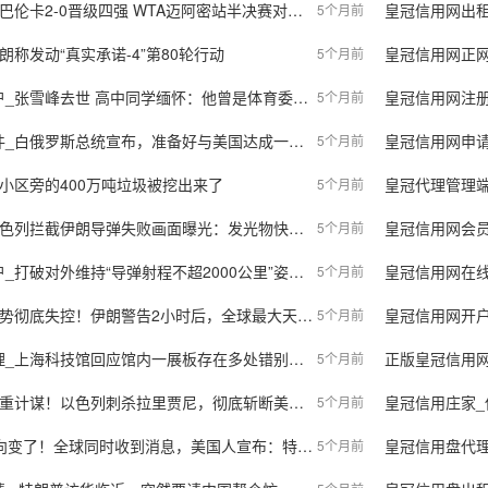
伦卡2-0晋级四强 WTA迈阿密站半决赛对阵出炉
皇冠信用网出租_“重大
5个月前
朗称发动“真实承诺-4”第80轮行动
皇冠信用网正网
5个月前
张雪峰去世 高中同学缅怀：他曾是体育委员 痛惜不已
皇冠信用网注册开通_张雪峰
5个月前
总统宣布，准备好与美国达成一项“大协议”，美国无意干涉俄白关系！
皇冠信用网申请条件_伊
5个月前
小区旁的400万吨垃圾被挖出来了
皇冠代理管理端_“
5个月前
画面曝光：发光物快速穿透云层，击中城区并发生剧烈爆炸，致47人受伤，附近有敏感核设施
皇冠信用网会员开户_
5个月前
持“导弹射程不超2000公里”姿态，伊朗攻击美军全球最稳固战略“安全屋”
皇冠信用网在线开户_800倍暴
5个月前
底失控！伊朗警告2小时后，全球最大天然气基地遭导弹猛轰！
皇冠信用网开户_伊朗6
5个月前
馆回应馆内一展板存在多处错别字：新展板原本已在制作，将尽快更换
正版皇冠信用网
5个月前
重计谋！以色列刺杀拉里贾尼，彻底斩断美国退路
皇冠信用庄家_
5个月前
了！全球同时收到消息，美国人宣布：特朗普“帮了中国大忙”
皇冠信用盘代理
5个月前