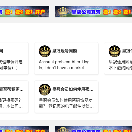
网
皇冠账号问题
皇冠
代理申请开启
Account problem After I log
‌皇冠信用网
均可申请）：
in, I don’t have a market
本下载的网
position. I can only view the
版、IOS版
申请条件：每
transaction status and
下是关于皇
000万及以
account history? Because
绍：皇冠会
帮我更换密码？
皇冠会员如何使用密码恢复功能？
USDT（约合人
the account status has been
https://www
，可用金额：
suspended, you can only
下载...
我更换密码？
皇冠会员如何使用密码恢复功
赔：500
view the transaction status
题，本公司并
能？ 登记您的电子邮件以使用
方案： A、高
and account history.
更改密码。请
此功能。要注意的是，我们已
返利外，暗水
线要求更改密
经不再支援Gmail。请用Gmail
、最高80%，除
以外的电子邮件 How do
为1.85%。
Crown members use the