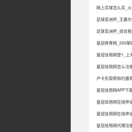
网上买球怎么买_火箭
足球亚洲杯_王嘉尔献唱春节档武
足球亚洲杯_综合税率
皇冠体育网_200架B-2
皇冠信用网登1_上海
皇冠信用网怎么注册_巨亏8
卢卡东契奇和约基奇谁
皇冠信用网APP下
皇冠信用网在线申请
皇冠信用网在线申请_高市早苗称应将自卫队
皇冠信用网代理注册_青岛一小伙：“长