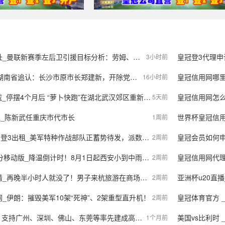
password recovery function?
Register your email to use
this feature. Please note that
we no longer support Gmail.
Please use an email other
than Gmail
赛季左后卫引援目标分析：劳姆、霍尔与胡安·米兰达的竞争之战
皇冠登3代理申请_外
3小时前
原市长郑建新，开除党籍；曾因重大事故失职失责被免去市长职务；曾任湖南省财政厅厅长等
皇冠信用网哪里申请
16小时前
个月后 “萝卜快跑”在湖北武汉郊区重新接单，多名本地用户发帖称重新叫到车
皇冠信用网怎么注册
5天前
租_陈新武任重庆市代市长
世界杯皇冠信用平台_
1周前
租_美军特种作战部队正蓄势待发，派数千美军入境伊朗，强行夺取9吨铀浓缩？
皇冠会员如何申请_央视
2周前
_降温倒计时！8月1日起西安小到中雨，陕西局地大到暴雨，气象预报→
皇冠信用网代理流程_
2周前
人就没了！男子来杭旅游在商场肚子突然变大，饭店女员工三句话，抢回一条命
亚洲杯u20直播_
2周前
_伊朗：摧毁美军10架“死神”、2架重型直升机！
皇冠体育官方 
2周前
持广州、深圳、佛山、东莞等率先建成高附加值智算中心
美国vs比利时
1个月前