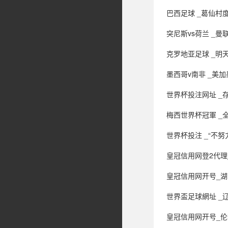
巴西足球 _葛仙村度假区发布征集帖，拍视
突尼斯vs荷兰 _曼联锁
克罗地亚足球 _明天
墨西哥v南非 _美
世界杯投注网址 _存贷
梅西世界杯冠軍 _全国首例
世界杯投注 _“不努力连山
皇冠信用网登2代理_13秒06，吴艳妮钻石联
皇冠信用网开号_湖南
世界盃足球網址 _
皇冠信用网开号_伦敦世乒赛