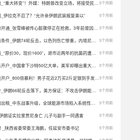
转变”！外媒：特朗普改变立场，将接受民主党提议重启美国土安全部部分部门
5个月前
_伊拉克不忍了？“允许亲伊朗武装报复美以”
5个月前
被传心脏骤停正在抢救，3年前曾因胸闷心悸住院；其社交平台账号下午仍在更新，今日直播全部中断
5个月前
朗74轮反击，以色列伤亡惨重，内塔尼亚胡垂头丧气：“这是很艰难的一晚”！
5个月前
原价30，现价1600”，退市近两年的抗菌药遭疯抢，谁在炒作
5个月前
中国拿下沙特50亿大单，美军却曝出重大问题，2周损失11架无人机
5个月前
利！男子花近2万买2斤足银到手发现全是银包锌，当事人：部分银条银含量甚至仅1%，希望商家“退一赔三”
5个月前
6轮反击落下，美方保证：不攻击伊朗能源基础设施，未来或解除伊朗石油限制
5个月前
出租_中东战事升级，全球能源市场陷入系统性危机
5个月前
伊朗证实拉里贾尼身亡 儿子与副手一同遇害
5个月前
 _陕西省委常委王海鹏，任延安市委书记
5个月前