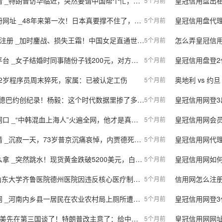
朗普访华临近，突然要请中国帮个忙，不答应的话或推迟访华
皇冠信用盘出租 _少
5个月前
8年来第一次！日本真要撑不住了，高市早苗正式宣布，释放国家石油储备！
皇冠信用盘代理申条
5个月前
_加时鏖战、损失王霜！中国女足直通世界杯，将冲击亚洲杯决赛
怎么弄皇冠信用盘
5个月前
随份子钱200元，对方离职4年半后，发信息要求返还礼金，当事人：对方措辞实在“奇葩”
皇冠信用盘登2代理 _
5个月前
32岁程序员周末猝死，家属：已被认定工伤
奥地利 vs 约旦 _
5个月前
_阿德巴约创纪录！杨毅：这个时代数据里掺了多少水？
皇冠信用网登3出租 _伊
5个月前
_“中韩混血上海人”火遍全网，他才是真正的“多邻国”
皇冠信用网会员开户
5个月前
一天，73岁普京沉痛哀悼，内贾德死里逃生？伊军发起第九波复仇
皇冠信用网代理 _第
5个月前
跳水！现货黄金跌破5200美元，白银一度跌超12%，发生了什么？
皇冠信用网如何开户 
5个月前
学齐鲁医院德州医院因违反核心医疗制度、病历书写规范被罚
信用网怎么注册 _
5个月前
内乡县一居民在农业农村局上厕所遭工作人员“辱骂”，官方通报
皇冠信用网登3代
5个月前
先在第三国谈了！特朗普改主意了：给中国“特殊待遇”
皇冠信用网网址_三
5个月前