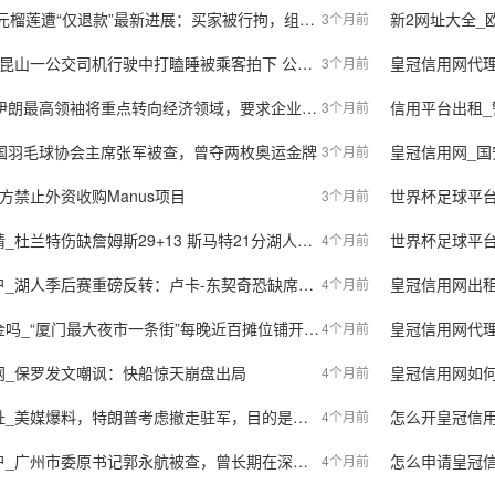
“仅退款”最新进展：买家被行拘，组织开展调解工作，督促对商家损失赔偿
新2网址大全_欧冠
3个月前
一公交司机行驶中打瞌睡被乘客拍下 公司回应已加强教育
皇冠信用网代理注册_一个
3个月前
将重点转向经济领域，要求企业主尽可能避免裁员，鼓励民众优先消费国产商品
信用平台出租_警方通报
3个月前
中国羽毛球协会主席张军被查，曾夺两枚奥运金牌
皇冠信用网_国
3个月前
方禁止外资收购Manus项目
世界杯足球平台代理_
3个月前
特伤缺詹姆斯29+13 斯马特21分湖人加时胜火箭夺赛点
世界杯足球平台代理_快
4个月前
后赛重磅反转：卢卡-东契奇恐缺席全程，奥斯汀-里夫斯复出在望！
皇冠信用网出租足球_长沙一宿舍里
4个月前
”每晚近百摊位铺开，喧闹过后摊主及时清理垃圾、清洁路面恢复宁静，厦门夜市如何“管”出活力？多方发声
皇冠信用网代理_
4个月前
网_保罗发文嘲讽：快船惊天崩盘出局
皇冠信用网如何注册_比
4个月前
美媒爆料，特朗普考虑撤走驻军，目的是为了惩罚欧洲
怎么开皇冠信用平台_焦点
4个月前
_广州市委原书记郭永航被查，曾长期在深圳工作
怎么申请皇冠信
4个月前