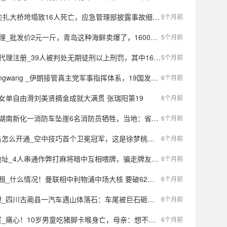
致16人死亡，应急管理部披露事故细节：物资采购存在严重漏洞，几颗不合格的螺丝导致事故发生
5个月前
批发价2元一斤，青岛这种海鲜卖爆了，1600万斤已上岸……
5个月前
被判处无期徒刑以上刑罚，其中16人被判处死刑立即执行！缅北明家、白家两大跨境武装犯罪集团被彻底摧毁
5个月前
ngwang _伊朗接管真主党军事指挥体系，19国发联合声明抗议以色列
6个月前
花滑女单自由滑刘美贤摘金成就大满贯 张瑞阳第19
6个月前
南新化一消防车坠崖6名消防员牺牲，当地：省市县三级正在处理
6个月前
开通_空中技巧首个卫冕冠军，这是徐梦桃对过往四年最华丽的回应
6个月前
_4人串通作弊打麻将暗中互相喂牌，骗走牌友7万元，法院判了
6个月前
_什么情况！曼联相中利物浦中场大核 要破62年的禁忌？
6个月前
古蔺县一汽车遇山体落石：车尾被巨石砸扁，一人从车内跑出飞奔逃生
6个月前
！10岁男童吃猪脚卡喉身亡，母亲：想不明白为什么一口肉就要了他的命
6个月前