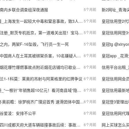
河南内乡联合调查组深夜通报
新2网址_青海尖扎大桥垮塌
5个月前
和窒息事故，致3人死亡，官方通报：未办理审批手续，违规安排人员进入有限空间，发生缺氧窒息事故
皇冠信用登2代理_
5个月前
茨专机抵京，第一道难关出现！宝马CEO通知政府，中方有言在先
皇冠信用网登3代理注册_39人
5个月前
之内，两架F-16坠毁，飞行员一生一死
皇冠tg @xinyo
5个月前
国商人在土耳其被绑架杀害，10名嫌疑人落网，警方披露细节
皇冠app _
6个月前
故点附近烟花店铺均已歇业，目击村民：火苗从一楼冲出一人多高，隔壁也被浓烟充斥
信用平台出租_湖
6个月前
兰1-1科莫：莱奥的吊射与阿莱格里的红牌争议
皇冠信用网会员怎么
6个月前
年销售超10亿元！看河南县域“隐形冠军”如何成为全球标杆 | 新春走基层
皇冠信用最新地址
6个月前
奥前瞻：徐梦桃齐广璞迎首秀 速滑团体中国男队冲奖牌
皇冠登3管理出租
6个月前
_谷爱凌：安排不公平
皇冠信用网代理_四川
6个月前
后续：事故责任认定已完成，驾驶人邓某某负全责；此前已在事故中当场身亡，撞击瞬间车速高达160公里/小时
网上买球怎么买_痛心
6个月前