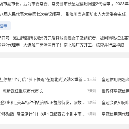
任廊坊市副市长，后为市委常委、常务副市长皇冠信用网登2代理申 。2023
第八届人民代表大会第七次会议闭幕， 张海川当选廊坊市人大常委会主任，
理申
網开号 _派出所副所长收5万元后释放卖淫女子及组织者，被判徇私枉法罪
网登2代理申 _大连船厂高清照有了！南北船厂齐开工，核常并行显神威
个月后 “萝卜快跑”在湖北武汉郊区重新接单，多名本地用户发帖称重新叫到车
皇冠信用网怎么注册
3天前
租_陈新武任重庆市代市长
世界杯皇冠信用平台_
7天前
租_美军特种作战部队正蓄势待发，派数千美军入境伊朗，强行夺取9吨铀浓缩？
皇冠会员如何申请_央视
1周前
_降温倒计时！8月1日起西安小到中雨，陕西局地大到暴雨，气象预报→
皇冠信用网代理流程_
1周前