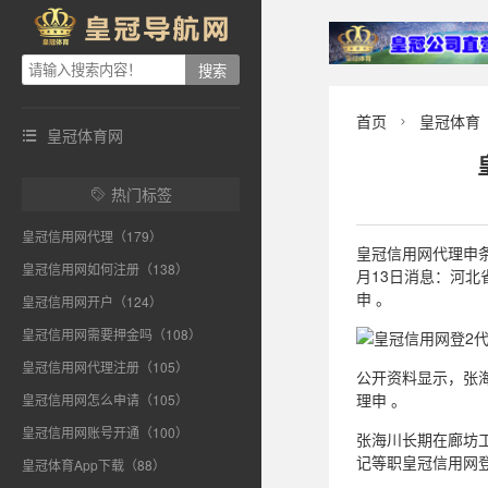
首页
皇冠体育

皇冠体育网

热门标签

皇冠信用网代理（179）
皇冠信用网代理申条件
皇冠信用网如何注册（138）
月13日消息：河
申 。
皇冠信用网开户（124）
皇冠信用网需要押金吗（108）
皇冠信用网代理注册（105）
公开资料显示，张海
理申 。
皇冠信用网怎么申请（105）
皇冠信用网账号开通（100）
张海川长期在廊坊
记等职皇冠信用网登
皇冠体育App下载（88）