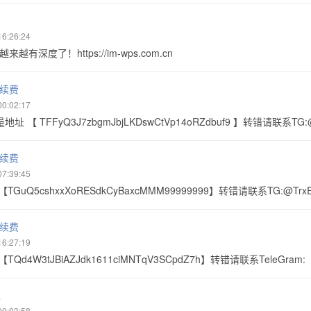
16:26:24
越有深度了！https://im-wps.com.cn
手续费
00:02:17
址 【 TFFyQ3J7zbgmJbjLKDswCtVp14oRZdbuf9 】转错请联系TG:
手续费
07:39:45
TGuQ5cshxxXoRESdkCyBaxcMMM99999999】转错请联系TG:@Trx
手续费
16:27:19
TQd4W3tJBiAZJdk1611ciMNTqV3SCpdZ7h】转错请联系TeleGram
退
00:03:58