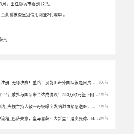
年3月，出任廊坊市委副书记。
至此番被查皇冠信用网登2代理申 。
获刑
_无缘决赛！董路：没能阻击外国队很是自责，孩子们尽力了责任在我
6天前
蒙扎与国际米兰达成协议：750万欧元签下阿金桑米罗，10%二转分成成亮点
1周前
主持人敬一丹被曝突发脑溢血紧急送医，最新公众号置顶评论回应：不信谣，不传谣
1周前
巴萨失意，皇马喜获四大新星：迪奥曼德、B席、库库雷利亚与邓弗里斯的转会内幕
2周前