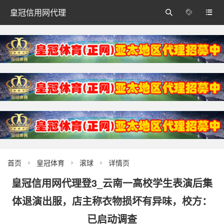
皇冠信用网代理



首页
皇冠体育
滚球
详情页



皇冠信用网代理登3_云南一高校学生表演后集
体退演出服，店主称衣物损坏有异味，校方：
已启动调查