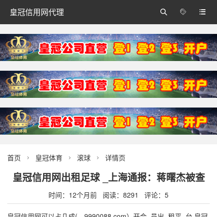
皇冠信用网代理



首页
皇冠体育
滚球
详情页



皇冠信用网出租足球 _上海通报：蒋曙杰被查
时间：12个月前 阅读：8291 评论：5
皇冠信用网可以占几成(—9990088.com）开会_员出_租平_台,皇冠