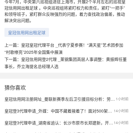
今年7月，中央第六巡视组进驻上海市，开展2个半月左右的巡视皇
冠信用网出租足球 。中央巡视组将紧盯权力和责任，紧盯“一把手”
和领导班子，紧盯群众反映强烈的问题，着力查找政治偏差，推动
解决突出问题。
皇冠信用网出租足球
上一篇：
皇冠皇冠代理平台 _代表宁夏参赛！“满天星”艺术团参加
“村歌嘹亮”2025年全国集中展演
下一篇：
皇冠信用网登2代理 _莱钢集团高层人事调整：黄振辉任董
事长，乔立海提名总经理人选
猜你喜欢
皇冠信用网注册网址_曼联新赛季左后卫引援目标分析：劳姆、霍尔与胡安·米兰达的竞争之战
1小时前
皇冠登3代理申请_外媒：中国不藏着掖着了！面对500架歼20，望美飞行员各个是王牌
14小时前
皇冠登3代理申请_湖南省追认：长沙市原市长郑建新，开除党籍；曾因重大事故失职失责被免去市长职务；曾任湖南省财政厅厅长等
14小时前