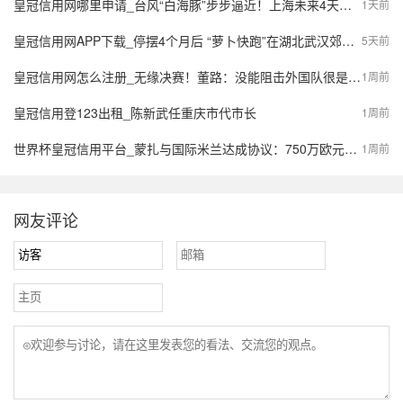
皇冠信用网哪里申请_台风“白海豚”步步逼近！上海未来4天风长雨强，或有龙卷风出现
1天前
皇冠信用网APP下载_停摆4个月后 “萝卜快跑”在湖北武汉郊区重新接单，多名本地用户发帖称重新叫到车
5天前
皇冠信用网怎么注册_无缘决赛！董路：没能阻击外国队很是自责，孩子们尽力了责任在我
1周前
皇冠信用登123出租_陈新武任重庆市代市长
1周前
世界杯皇冠信用平台_蒙扎与国际米兰达成协议：750万欧元签下阿金桑米罗，10%二转分成成亮点
1周前
网友评论