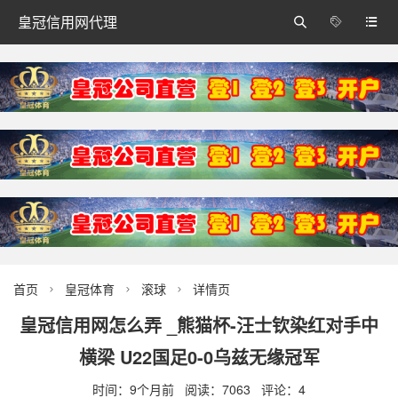
皇冠信用网代理



首页
皇冠体育
滚球
详情页



皇冠信用网怎么弄 _熊猫杯-汪士钦染红对手中
横梁 U22国足0-0乌兹无缘冠军
时间：9个月前 阅读：7063 评论：4