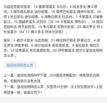
乌兹别克斯坦首发：12-鲁斯塔莫夫·乌马尔、2-哈米多夫·赛义德
洪、3-穆尔塔扎耶夫·迪尔绍德、15-雷贾巴利耶夫·梅伊尔别克、20-
阿卜杜拉耶夫·迪尔绍德、6-海鲁拉耶夫·拉夫尚、7-卡里莫夫·贝赫鲁
兹江、10-图赫萨诺夫·达列尔（76’ 19-卡里莫夫·博布尔）、18-图尔
昆别科夫·阿齐兹别克、13-朱马耶夫·阿西尔别克、23-海达罗夫·阿卜
杜加富尔（84’ 17-赛义多夫·阿米尔别克）；
替补：1-穆尔卡耶夫·马克西姆、21-穆拉特巴耶夫·萨曼达尔、4-安
瓦罗夫·伊斯罗姆、5-埃尔加绍夫·奥佐德别克、9-祖拉耶夫·祖拉贝
克、14-拉希莫夫·布尼奥德别克、22-伊布赖莫夫·努尔兰皇冠信用网
怎么弄 。
皇冠信用网怎么弄
上一篇：
皇冠信用网APP下载 _U22国足流畅配合！杨希禁区内倒
地，但裁判表示没有点球
下一篇：
皇冠信用网怎么弄 _仅登场10分钟！汪士钦拉倒对手+上前
再怒推一把，被直红罚下！