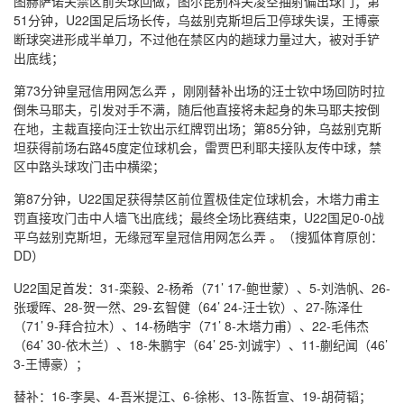
图赫萨诺夫禁区前头球回做，图尔昆别科夫凌空抽射偏出球门；第
51分钟，U22国足后场长传，乌兹别克斯坦后卫停球失误，王博豪
断球突进形成半单刀，不过他在禁区内的趟球力量过大，被对手铲
出底线；
第73分钟皇冠信用网怎么弄 ，刚刚替补出场的汪士钦中场回防时拉
倒朱马耶夫，引发对手不满，随后他直接将未起身的朱马耶夫按倒
在地，主裁直接向汪士钦出示红牌罚出场；第85分钟，乌兹别克斯
坦获得前场右路45度定位球机会，雷贾巴利耶夫接队友传中球，禁
区中路头球攻门击中横梁；
第87分钟，U22国足获得禁区前位置极佳定位球机会，木塔力甫主
罚直接攻门击中人墙飞出底线；最终全场比赛结束，U22国足0-0战
平乌兹别克斯坦，无缘冠军皇冠信用网怎么弄 。（搜狐体育原创：
DD）
U22国足首发：31-栾毅、2-杨希（71’ 17-鲍世蒙）、5-刘浩帆、26-
张瑷晖、28-贺一然、29-玄智健（64’ 24-汪士钦）、27-陈泽仕
（71’ 9-拜合拉木）、14-杨皓宇（71’ 8-木塔力甫）、22-毛伟杰
（64’ 30-依木兰）、18-朱鹏宇（64’ 25-刘诚宇）、11-蒯纪闻（46’
3-王博豪）；
替补：16-李昊、4-吾米提江、6-徐彬、13-陈哲宣、19-胡荷韬；