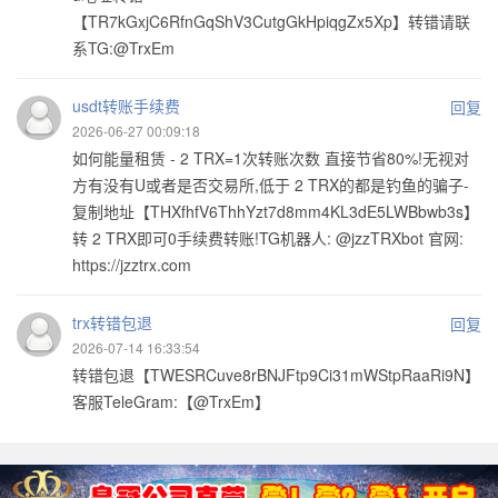
【TR7kGxjC6RfnGqShV3CutgGkHpiqgZx5Xp】转错请联
系TG:@TrxEm
usdt转账手续费
回复
2026-06-27 00:09:18
如何能量租赁 - 2 TRX=1次转账次数 直接节省80%!无视对
方有没有U或者是否交易所,低于 2 TRX的都是钓鱼的骗子-
复制地址【THXfhfV6ThhYzt7d8mm4KL3dE5LWBbwb3s】
转 2 TRX即可0手续费转账!TG机器人: @jzzTRXbot 官网:
https://jzztrx.com
trx转错包退
回复
2026-07-14 16:33:54
转错包退【TWESRCuve8rBNJFtp9Ci31mWStpRaaRi9N】
客服TeleGram:【@TrxEm】