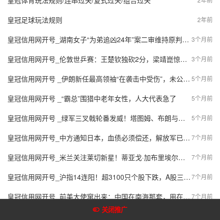
皇冠体育玩法规则/连串过关/复式过关/组合过关
皇冠足球玩法规则
2年前
皇冠信用网开号_湖南女子“为弟追凶24年”案二审维持原判，被告人被判死缓
3个月前
皇冠信用网开号_伦敦世乒赛：王楚钦独砍2分，梁靖崑惊天逆转，中国男乒将与日本队争夺冠军
3个月前
皇冠信用网开号 _伊朗新任最高领袖“在袭击中受伤”，未公开发表讲话，官方回应
5个月前
皇冠信用网开号 _“霸总”围猎中老年女性，人大代表急了
5个月前
皇冠信用网开号 _绿军三叉戟轮番发威！塔图姆、布朗与普理查德联手制服骑士，豪取赛季第43胜
5个月前
皇冠信用网开号_中方通知日本，血债必须偿还，解放军已上场，外交部也跟进行动
7个月前
皇冠信用网开号_米兰关注莱切新星！蒂亚戈·加布里埃尔或成夏季转会热门，身价在2000万至2500万欧之间
7个月前
皇冠信用网开号_沪指14连阳！超3100只个股下跌，A股三大指数集体收涨
7个月前
皇冠信用网开号_前美大使窜出来：中国在南海那套，用在格陵兰岛上？
7个月前
关闭推广
皇冠信用网开号_“摆烂”后卖了54亿，贵州前首富稳居行业“铁王座”
7个月前