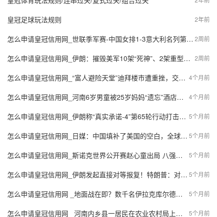
皇冠体育玩法规则/连串过关/复式过关/组合过关
皇冠足球玩法规则
2年前
怎么申请皇冠信用网_世联季军赛-中国女排1-3意大利名列第4 创造历史第2佳绩
2周前
怎么申请皇冠信用网_伊朗：摧毁美军10架“死神”、2架重型直升机！
2周前
怎么申请皇冠信用网_“富人避险天堂”迪拜楼市遭重挫，交易量暴跌五成
4个月前
怎么申请皇冠信用网_河南6岁男童被25岁妈妈“遗忘”酒店半月！酒店工作人员自发当起“临时妈妈”，妈妈终于现身，孩子紧抱不愿松手！网友：希望以后被善待
4个月前
怎么申请皇冠信用网_伊朗称“真实承诺-4”第65轮行动打击以色列炼油厂和美军基地
5个月前
怎么申请皇冠信用网_日媒：中国填补了美国的空白，全球南方国家相信中国才能带来更大的利益
5个月前
怎么申请皇冠信用网_斯诺克世界公开赛赵心童出局 八强中吴宜泽成东道主独苗
5个月前
怎么申请皇冠信用网_伊朗发起直接对等报复！特朗普：对以色列这次袭击“毫不知情”
5个月前
怎么申请皇冠信用网 _地面战在即？数千名伊拉克库尔德武装进攻伊朗
5个月前
怎么申请皇冠信用网 _河南内乡县一居民在农业农村局上厕所遭工作人员“辱骂”，官方通报
5个月前