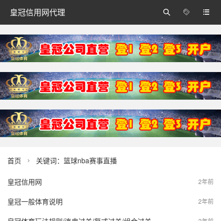
皇冠信用网代理



首页
关键词：篮球nba赛事直播

皇冠信用网
2年前
皇冠一般体育说明
2年前
2年前