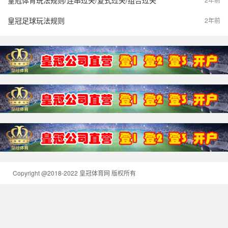
皇冠体育玩法规则/连串过关/复式过关/组合过关
皇冠足球玩法规则
2年前
Copyright @2018-2022 皇冠体育网 版权所有