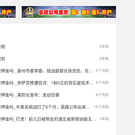
说明
2年前
规则
2年前
押金吗 _泰州市委常委、统战部部长徐克俭，任上被查
5个月前
吗 _伊萨克惨遭低评：1射0正的背后是技术与战术的双重失利
9个月前
押金吗 _美防长宣布：发动空袭
9个月前
吗_中美关税战打了6个月，英媒公布出来的真相，让特朗普相当难堪
10个月前
金吗_打虎！前几日被带走的湖北省原政协副主席，官宣被查
1年前