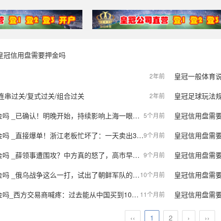
皇冠信用盘需要押金吗
皇冠一般体育
2年前
连串过关/复式过关/组合过关
皇冠足球玩法
2年前
 _已确认！明晚开始，持续影响上海一眼看不到头…
皇冠信用盘需要
5个月前
 _直接爆单！浙江老板忙坏了：一天卖出3000单
皇冠信用盘需要押金
9个月前
薛领事遭围攻？中方真的怒了，高市早苗没想到：特朗普也翻脸了
皇冠信用盘需要
9个月前
乌战争这么一打，试出了朝鲜军队的常规战争潜力，再也藏不住了
皇冠信用盘需要押金
10个月前
易商喊疼：过去能从中国买到100公斤锗，现在能给10公斤都谢天谢地了
皇冠信用盘需要押
11个月前
‹‹
1
2
›
››