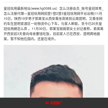
皇冠信用最新地址(www.hg0088.us）怎么注册会员_账号皇冠体育_
怎么注册代理—皇冠信用网招登1登2登3皇冠信用网平台出租)11月
10日，陕西19岁男子郭某宝从西安乘坐高铁到云南昆明，又乘坐网
约车在昆明官渡区一处物流中心下车，与家人断联，至今已20天皇
冠信用網怎么弄 。11月30日，郭某宝姐姐郭女士对记者称，弟弟离
开西安前3天曾向母亲要钱吃饭，目前家人已在西安、昆明两地报
案，暂不知他在国内，还是在境外。
关闭推广