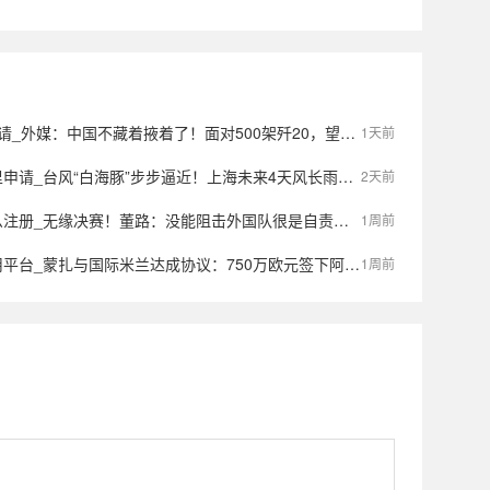
外媒：中国不藏着掖着了！面对500架歼20，望美飞行员各个是王牌
1天前
_台风“白海豚”步步逼近！上海未来4天风长雨强，或有龙卷风出现
2天前
_无缘决赛！董路：没能阻击外国队很是自责，孩子们尽力了责任在我
1周前
蒙扎与国际米兰达成协议：750万欧元签下阿金桑米罗，10%二转分成成亮点
1周前