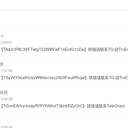
器人
12:49:51
TA42UPAC35FTwtgTiG9WfEwF1sEoKn1cDa】转错请联系TG:@TrxE
赁
17:57:00
TSyV8Y5bafHUszWWdxnzsz2XbSFeu8Rhqw】转错请联系TG:@Trx
手续费
12:00:08
TGrmEArhynhtdpRYPYRAfh4TSkh5RZyChC】转错请联系TeleGram
退
10:00:34