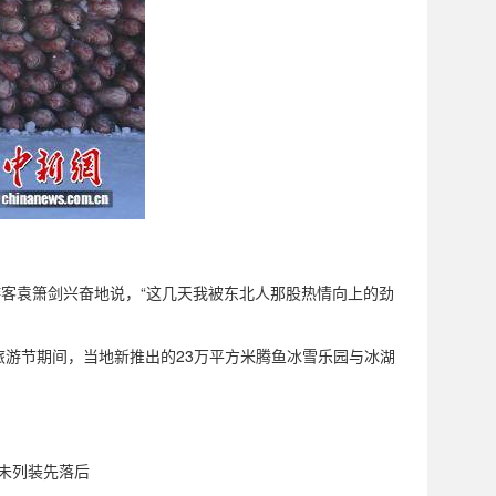
游客袁箫剑兴奋地说，“这几天我被东北人那股热情向上的劲
游节期间，当地新推出的23万平方米腾鱼冰雪乐园与冰湖
军未列装先落后