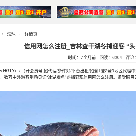
滚球
详情页


信用网怎么注册_吉林查干湖冬捕迎客 “头
时间：7个月前 阅读：6204 评论
.HGTY.us—)开会员号,招代理/条件好/平台出租/招登1登2登3地区代理
，数万中外游客到场见证“冰湖腾鱼”冬捕奇观信用网怎么注册。备受瞩目的“