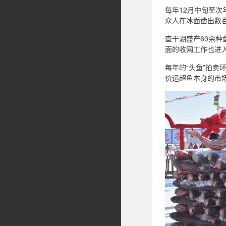
每年12月中旬至
众人在冰面凿出数
查干湖盛产60余种
面的收网工作也进
每年的“头鱼”拍卖
价远超鱼本身的市