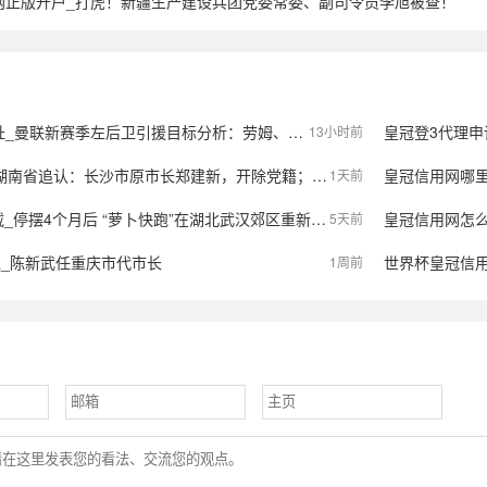
网正版开户_打虎！新疆生产建设兵团党委常委、副司令员李旭被查！
赛季左后卫引援目标分析：劳姆、霍尔与胡安·米兰达的竞争之战
皇冠登3代理申请_
13小时前
市原市长郑建新，开除党籍；曾因重大事故失职失责被免去市长职务；曾任湖南省财政厅厅长等
皇冠信用网哪里申请
1天前
个月后 “萝卜快跑”在湖北武汉郊区重新接单，多名本地用户发帖称重新叫到车
皇冠信用网怎么注册
5天前
租_陈新武任重庆市代市长
世界杯皇冠信用平台_
1周前