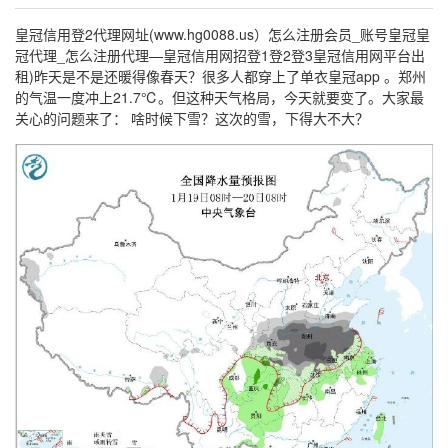
皇冠信用登2代理网址(www.hg0088.us）怎么注册会员_账号皇冠皇
冠代理_怎么注册代理—皇冠信用网招登1登2登3皇冠信用网平台出
租)昨天是不是还暖得像春天？很多人都穿上了单衣皇冠app 。郑州
的气温一度冲上21.7℃。但这种天气格局，今天就要变了。大家最
关心的问题来了： 啥时候下雪？这次的雪，下得大不大？