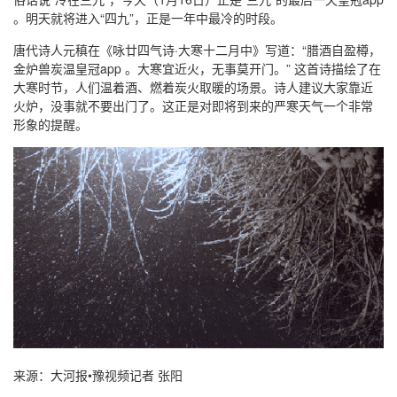
。明天就将进入“四九”，正是一年中最冷的时段。
唐代诗人元稹在《咏廿四气诗·大寒十二月中》写道：“腊酒自盈樽，
金炉兽炭温皇冠app 。大寒宜近火，无事莫开门。” 这首诗描绘了在
大寒时节，人们温着酒、燃着炭火取暖的场景。诗人建议大家靠近
火炉，没事就不要出门了。这正是对即将到来的严寒天气一个非常
形象的提醒。
来源：大河报•豫视频记者 张阳