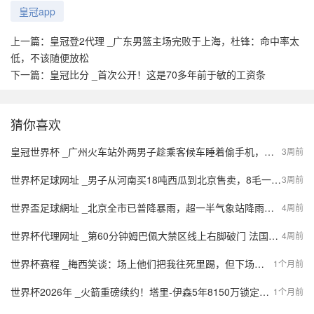
皇冠app
上一篇：
皇冠登2代理 _广东男篮主场完败于上海，杜锋：命中率太
低，不该随便放松
下一篇：
皇冠比分 _首次公开！这是70多年前于敏的工资条
猜你喜欢
皇冠世界杯 _广州火车站外两男子趁乘客候车睡着偷手机，被抓获！现场曝光
3周前
世界杯足球网址 _男子从河南买18吨西瓜到北京售卖，8毛一斤一天半就卖完；当事人：同品质的瓜在北京卖1.5-2元，很多北京市民说瓜甜、吃出了小时候的味道
3周前
世界盃足球網址 _北京全市已普降暴雨，超一半气象站降雨量超50毫米，未来1至2小时雨水仍持续
4周前
世界杯代理网址 _第60分钟姆巴佩大禁区线上右脚破门 法国1-0领先摩洛哥
4周前
世界杯赛程 _梅西笑谈：场上他们把我往死里踢，但下场后都找我要球衣
1个月前
世界杯2026年 _火箭重磅续约！塔里-伊森5年8150万锁定未来，锋线基石浮现
1个月前