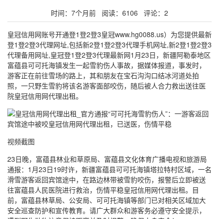
时间：7个月前 阅读：6106 评论：2
皇冠信用网账号开通登1登2登3皇冠www.hg0088.us）为您提供最新
登1登2登3代理网址,包括新2登1登2登3代理手机网址,新2登1登2登3
代理备用网址,皇冠登1登2登3代理最新网1月23日，新疆阿勒泰地区
富蕴县可可托海镇发生一起雪豹伤人事故，据媒体报道，事发时，
游客正在前往雪场的路上，其和朋友在宝石沟沟口结冰河道处拍
照，一只野生雪豹将该名游客面部咬伤，随后被人合力救出送往医
院皇冠信用网代理出租。
视频截图
23日晚，富蕴县林业和草原局、富蕴县文化体育广播电视和旅游局
通报：1月23日19时许，新疆富蕴县可可托海镇塔拉特村区域，一名
滑雪游客返回宾馆途中，在路边林带被雪豹咬伤，报警后立即被送
往富蕴县人民医院进行救治，伤情平稳皇冠信用网代理出租。目
前，富蕴县林草局、公安局、可可托海镇等部门已对相关区域加大
安全巡查防护和宣传教育。请广大群众和游客务必遵守安全提示，