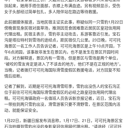
扶起来，她用手捂住面部，衣襟上布满血迹。另有视频显示，受伤
女子头部经过简单包扎，多人陪伴站在路边等待救援。
此前据媒体报道，当地民宿主证实此事，称疑似同一只雪豹1月22日
傍晚曾现身民宿对面草场，推测因觅食困难靠近居民区皇冠信用网
代理出租。民宿主表示，雪豹非主动攻击，系游客靠近引发。宝石
沟是塔拉特村到雪场的途经点，距民宿仅几公里。23日晚，可可托
海景区一名工作人员告诉记者，可可托海景区是上午10点开园，下
午6点闭园，该事故非发生在景区内，也不是发生在景区开园时间
段。对方解释道，景区内有一雪场，但是景区与雪场是两个单位，
“被咬的雪友肯定是进入了不该去的地方，他们不是在正规的地方”。
当晚，记者拨打可可托海国际滑雪度假区救援电话，对方回复不知
情后挂断。
记者了解到，近期是可可托海滑雪旺季，雪豹出没伤人的宝石沟正
位于前往可可托海国际滑雪度假区的必经之路皇冠信用网代理出
租。可可托海镇政府一名值班人员告诉新京报记者，近日，宝石沟
一带拍到两只雪豹出没，滑雪游客只要不滑野雪，在景区范围内活
动，就能保证安全。
1月22日，新疆日报发布消息称，1月17日、21日，可可托海景区宝
石沟拍摄到雪豹出没的身影皇冠信用网代理出租。“请途经（可可托