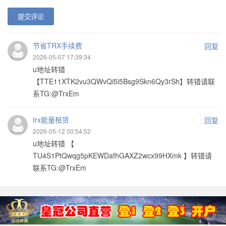
提交评论
节省TRX手续费
回复
2026-05-07 17:39:34
u地址转错
【TTE11XTK2vu3QWvQi5i5Bsg9Skn6Qy3rSh】转错请联
系TG:@TrxEm
trx能量租赁
回复
2026-05-12 00:54:52
u地址转错 【
TU4S1PtQwqg5pKEWDafhGAXZ2wcx99HXmk 】转错请
联系TG:@TrxEm