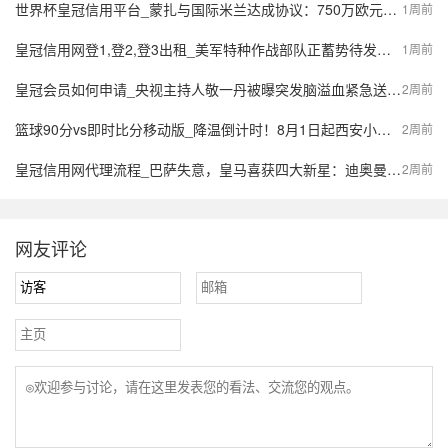
世界杯皇冠信用平台_蒙扎与国际米兰达成协议：750万欧元签下阿金桑米罗，10%二转分成成亮点
1周前
皇冠信用网登1,登2,登3出租_美军特种作战部队正蓄势待发，派数千美军入境伊朗，强行夺取9吨铀浓缩？
1周前
皇冠会员如何申请_央视主持人敬一丹被曝突发脑溢血紧急送医，最新公众号置顶评论回应：不信谣，不传谣
2周前
篮球90分vs即时比分移动版_降温倒计时！8月1日起西安小到中雨，陕西局地大到暴雨，气象预报→
2周前
皇冠信用网代理流程_巴萨失意，皇马喜获四大新星：迪奥曼德、B席、库库雷利亚与邓弗里斯的转会内幕
2周前
网友评论