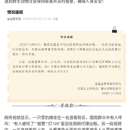
遇到野生动物注意保持距离并及时报警，确保人身安全！
网传视频显示，一只雪豹蹲坐在一名游客附近，围观群众中有人呼
叫：“有人被咬了”“报警”“打120”皇冠信用网代理出租。另一段视频
中，一名身穿紫色上衣、头戴黑色头盔的女游客被多人从雪地里搀