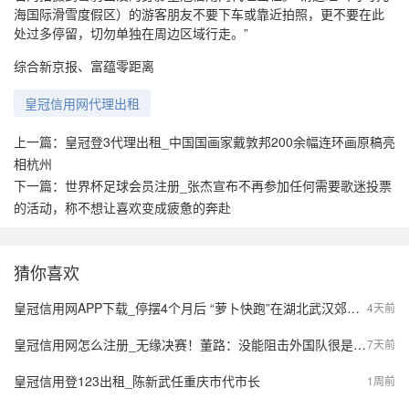
海国际滑雪度假区）的游客朋友不要下车或靠近拍照，更不要在此
处过多停留，切勿单独在周边区域行走。”
综合新京报、富蕴零距离
皇冠信用网代理出租
上一篇：
皇冠登3代理出租_中国国画家戴敦邦200余幅连环画原稿亮
相杭州
下一篇：
世界杯足球会员注册_张杰宣布不再参加任何需要歌迷投票
的活动，称不想让喜欢变成疲惫的奔赴
猜你喜欢
皇冠信用网APP下载_停摆4个月后 “萝卜快跑”在湖北武汉郊区重新接单，多名本地用户发帖称重新叫到车
4天前
皇冠信用网怎么注册_无缘决赛！董路：没能阻击外国队很是自责，孩子们尽力了责任在我
7天前
皇冠信用登123出租_陈新武任重庆市代市长
1周前