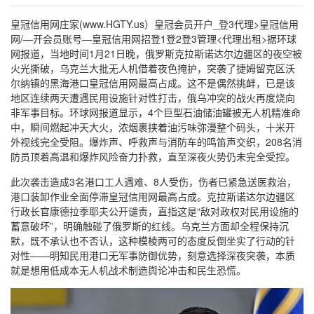
皇冠信用网庄家(www.HGTY.us）皇冠会员开户_登3代理>皇冠信用
网/—开会员账号—皇冠信用网招登1登2登3管理<代理出租>据环球
网报道，当地时间1月21日晚，俄罗斯克拉斯诺达尔边疆区的夜空被
火光撕破，乌克兰大批无人机借着夜色掩护，突袭了捷姆留克区沃
尔纳镇的黑海港口皇冠信用网最高占成。这不是偶然挑衅，已是该
地区连续两天遭遇民用设施针对性打击，俄乌冲突的战火再度烧向
非军事目标。环球网报道显示，4个巨型石油储油罐被无人机精准命
中，瞬间燃起冲天大火，浓烟裹挟着油污味弥漫整个码头，十米开
外视线完全受阻。爆炸声、呼救声与消防车的鸣笛声交织，208名消
防员顶着高温和爆炸风险奋力扑救，直至深夜火势仍未完全受控。
此次袭击造成3名港口工人遇难、8人受伤，伤者已紧急送医救治，
港口装卸作业全面停滞皇冠信用网最高占成。克拉斯诺达尔边疆区
行政长官康德拉季耶夫公开谴责，直指这是“敌对政权对民用设施的
蓄意破坏”，明确触碰了俄罗斯的红线。乌克兰方面却全程保持沉
默，既不承认也不否认，这种模棱两可的态度反倒坐实了行动的针
对性——明知民用港口无军事防御优势，刻意选择深夜突袭，本质
就是想用低成本无人机战术制造舆论冲击和民生恐慌。