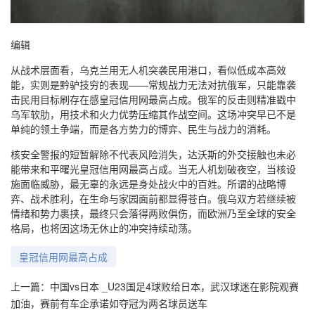
编辑
从战术层面看，乌克兰用无人机突袭民用港口，看似低成本高效
能，实则是黔驴技穷的表现——常规战力无法对抗俄军，只能靠袭
击民用目标刷存在感皇冠信用网最高占成。俄军的反击则精准戳中
乌军软肋，用技术和火力优势压缩其作战空间。这场冲突早已不是
单纯的领土争端，而是各方势力的博弈、民生与战力的消耗。
核安全警报的短暂解除不代表风险消失，达沃斯的外交接触也未必
能带来和平曙光皇冠信用网最高占成。当无人机划破夜空，当核设
施面临威胁，最无辜的永远是身处战火中的百姓。所谓的战略博
弈、战术胜利，在生命与家园面前都显得苍白。俄乌双方若继续被
情绪和势力裹挟，最终只会落得两败俱伤，而欧洲乃至全球的安全
格局，也将因这场无休止的冲突持续动荡。
皇冠信用网最高占成
上一篇：
中国vs日本 _U23国足4球败给日本，武汉球迷在影院观赛
加油，赛前有车企承诺如夺冠为两名球员送车