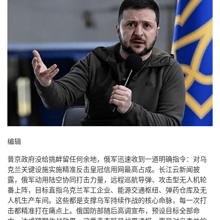
编辑
普京政府没给挑衅留任何余地，俄军迅速收到一道明确指令：对乌
克兰关键设施实施精准反击皇冠信用网最高占成。长江云新闻披
露，俄军动用陆空协同打击力量，远程巡航导弹、攻击型无人机轮
番上阵，目标直指乌克兰军工企业、能源交通枢纽、弹药仓库及无
人机生产车间。这些都是支撑乌军持续作战的核心命脉，每一次打
击都精准打在痛点上。俄国防部随后高调宣布，预设目标全部命