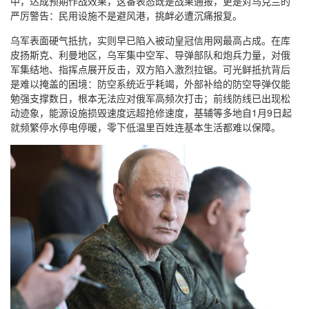
中，达成预期作战效果，这番表态既是战果通报，更是对乌克兰的
严厉警告：民用设施不是避风港，挑衅必遭沉痛报复。
乌军表面硬气抵抗，实则早已陷入被动皇冠信用网最高占成。在库
皮扬斯克、利曼地区，乌军集中空军、导弹部队和炮兵力量，对俄
军集结地、指挥点展开反击，双方陷入激烈拉锯。可光鲜抵抗背后
是难以掩盖的困境：防空系统近乎耗竭，外部补给的防空导弹仅能
勉强支撑数日，根本无法应对俄军高频次打击；前线防线已出现松
动迹象，能源设施损毁速度远超抢修速度，基辅等多地自1月9日起
就频繁停水停电停暖，零下低温里百姓连基本生活都难以保障。