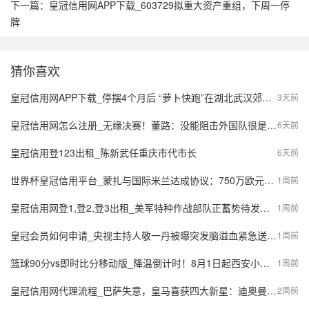
下一篇：
皇冠信用网APP下载_603729拟重大资产重组，下周一停
牌
猜你喜欢
皇冠信用网APP下载_停摆4个月后 “萝卜快跑”在湖北武汉郊区重新接单，多名本地用户发帖称重新叫到车
3天前
皇冠信用网怎么注册_无缘决赛！董路：没能阻击外国队很是自责，孩子们尽力了责任在我
6天前
皇冠信用登123出租_陈新武任重庆市代市长
6天前
世界杯皇冠信用平台_蒙扎与国际米兰达成协议：750万欧元签下阿金桑米罗，10%二转分成成亮点
1周前
皇冠信用网登1,登2,登3出租_美军特种作战部队正蓄势待发，派数千美军入境伊朗，强行夺取9吨铀浓缩？
1周前
皇冠会员如何申请_央视主持人敬一丹被曝突发脑溢血紧急送医，最新公众号置顶评论回应：不信谣，不传谣
1周前
篮球90分vs即时比分移动版_降温倒计时！8月1日起西安小到中雨，陕西局地大到暴雨，气象预报→
1周前
皇冠信用网代理流程_巴萨失意，皇马喜获四大新星：迪奥曼德、B席、库库雷利亚与邓弗里斯的转会内幕
2周前