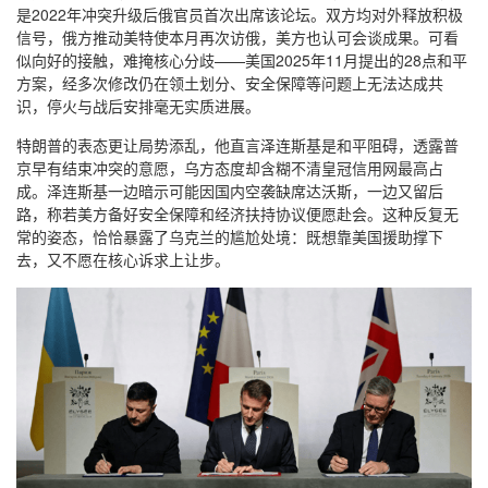
是2022年冲突升级后俄官员首次出席该论坛。双方均对外释放积极
信号，俄方推动美特使本月再次访俄，美方也认可会谈成果。可看
似向好的接触，难掩核心分歧——美国2025年11月提出的28点和平
方案，经多次修改仍在领土划分、安全保障等问题上无法达成共
识，停火与战后安排毫无实质进展。
特朗普的表态更让局势添乱，他直言泽连斯基是和平阻碍，透露普
京早有结束冲突的意愿，乌方态度却含糊不清皇冠信用网最高占
成。泽连斯基一边暗示可能因国内空袭缺席达沃斯，一边又留后
路，称若美方备好安全保障和经济扶持协议便愿赴会。这种反复无
常的姿态，恰恰暴露了乌克兰的尴尬处境：既想靠美国援助撑下
去，又不愿在核心诉求上让步。