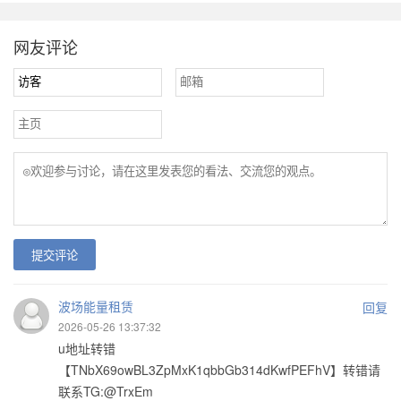
网友评论
提交评论
波场能量租赁
回复
2026-05-26 13:37:32
u地址转错
【TNbX69owBL3ZpMxK1qbbGb314dKwfPEFhV】转错请
联系TG:@TrxEm