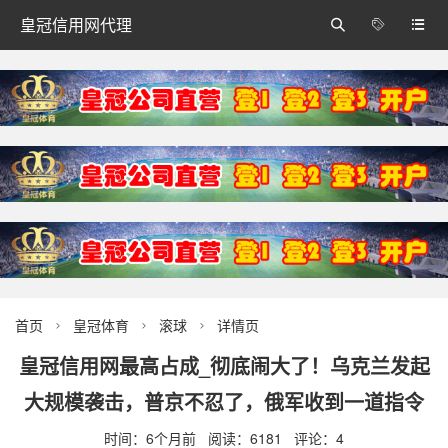
皇冠信用网代理



首页
皇冠体育
滚球
详情页



皇冠信用网最高占成_彻底闹大了！乌克兰发起
大规模袭击，普京不忍了，俄军收到一道指令
时间：6个月前 阅读：6181 评论：4