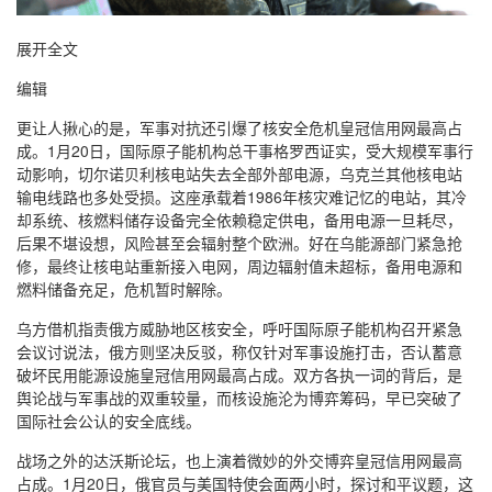
展开全文
编辑
更让人揪心的是，军事对抗还引爆了核安全危机皇冠信用网最高占
成。1月20日，国际原子能机构总干事格罗西证实，受大规模军事行
动影响，切尔诺贝利核电站失去全部外部电源，乌克兰其他核电站
输电线路也多处受损。这座承载着1986年核灾难记忆的电站，其冷
却系统、核燃料储存设备完全依赖稳定供电，备用电源一旦耗尽，
后果不堪设想，风险甚至会辐射整个欧洲。好在乌能源部门紧急抢
修，最终让核电站重新接入电网，周边辐射值未超标，备用电源和
燃料储备充足，危机暂时解除。
乌方借机指责俄方威胁地区核安全，呼吁国际原子能机构召开紧急
会议讨说法，俄方则坚决反驳，称仅针对军事设施打击，否认蓄意
破坏民用能源设施皇冠信用网最高占成。双方各执一词的背后，是
舆论战与军事战的双重较量，而核设施沦为博弈筹码，早已突破了
国际社会公认的安全底线。
战场之外的达沃斯论坛，也上演着微妙的外交博弈皇冠信用网最高
占成。1月20日，俄官员与美国特使会面两小时，探讨和平议题，这