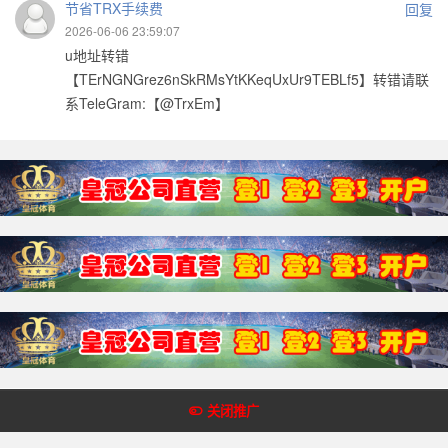
节省TRX手续费
回复
2026-06-06 23:59:07
u地址转错
【TErNGNGrez6nSkRMsYtKKeqUxUr9TEBLf5】转错请联
系TeleGram:【@TrxEm】
Copyright @2018-2022 皇冠体育网 版权所有
关闭推广