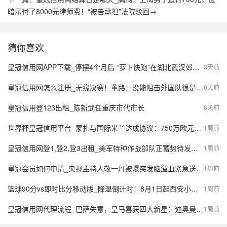
暗示付了8000元律师费！“被告承担”法院驳回→
猜你喜欢
皇冠信用网APP下载_停摆4个月后 “萝卜快跑”在湖北武汉郊区重新接单，多名本地用户发帖称重新叫到车
3天前
皇冠信用网怎么注册_无缘决赛！董路：没能阻击外国队很是自责，孩子们尽力了责任在我
6天前
皇冠信用登123出租_陈新武任重庆市代市长
6天前
世界杯皇冠信用平台_蒙扎与国际米兰达成协议：750万欧元签下阿金桑米罗，10%二转分成成亮点
1周前
皇冠信用网登1,登2,登3出租_美军特种作战部队正蓄势待发，派数千美军入境伊朗，强行夺取9吨铀浓缩？
1周前
皇冠会员如何申请_央视主持人敬一丹被曝突发脑溢血紧急送医，最新公众号置顶评论回应：不信谣，不传谣
1周前
篮球90分vs即时比分移动版_降温倒计时！8月1日起西安小到中雨，陕西局地大到暴雨，气象预报→
1周前
皇冠信用网代理流程_巴萨失意，皇马喜获四大新星：迪奥曼德、B席、库库雷利亚与邓弗里斯的转会内幕
1周前