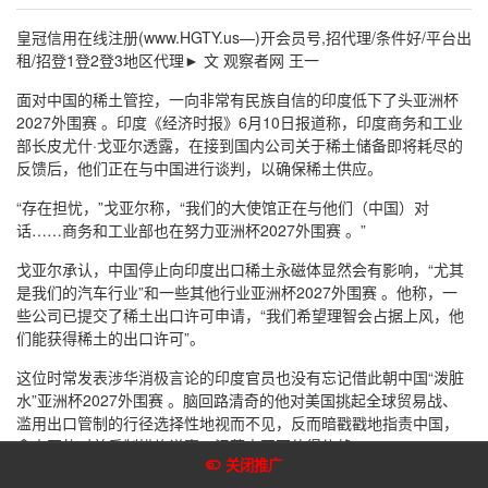
皇冠信用在线注册(www.HGTY.us—)开会员号,招代理/条件好/平台出
租/招登1登2登3地区代理► 文 观察者网 王一
面对中国的稀土管控，一向非常有民族自信的印度低下了头亚洲杯
2027外围赛 。印度《经济时报》6月10日报道称，印度商务和工业
部长皮尤什·戈亚尔透露，在接到国内公司关于稀土储备即将耗尽的
反馈后，他们正在与中国进行谈判，以确保稀土供应。
“存在担忧，”戈亚尔称，“我们的大使馆正在与他们（中国）对
话……商务和工业部也在努力亚洲杯2027外围赛 。”
戈亚尔承认，中国停止向印度出口稀土永磁体显然会有影响，“尤其
是我们的汽车行业”和一些其他行业亚洲杯2027外围赛 。他称，一
些公司已提交了稀土出口许可申请，“我们希望理智会占据上风，他
们能获得稀土的出口许可”。
这位时常发表涉华消极言论的印度官员也没有忘记借此朝中国“泼脏
水”亚洲杯2027外围赛 。脑回路清奇的他对美国挑起全球贸易战、
滥用出口管制的行径选择性地视而不见，反而暗戳戳地指责中国，
拿中国的对美反制措施说事，污蔑中国不值得信赖。
关闭推广
戈亚尔渲染称，这件事情“对所有过度依赖特定地区的人来说是一个