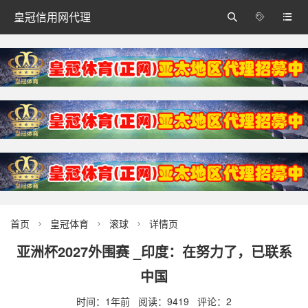
皇冠信用网代理



首页
皇冠体育
滚球
详情页



亚洲杯2027外围赛 _印度：在努力了，已联系
中国
时间：1年前 阅读：9419 评论：2