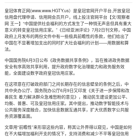
皇冠体育正网(www.www.HGTY.us）是皇冠官网开户平台,开放皇冠
信用盘代理申请、信用网会员开户，线上投注官网平台【文/观察者
网 王一】“中国提供社会福利的方式发生了一种悄无声息但具有重大
意义的转变皇冠信用庄家。”《日经亚洲评论》7月2日刊文称，中国
政府上月发布的两份文件中有一些极具前瞻性的条款，他们给出了
中国在不显著增加支出的同时扩大社会福利的计划——用数据和算
法。
中国国务院6月3日公布《政务数据共享条例》，旨在推进政务数据
安全有序高效共享利用，提升政府数字化治理能力和政务服务效
能，全面建设数字政府皇冠信用庄家。
在这项意在打破政府部门之间长期存在的信息壁垒的条例之后，中
共中央办公厅、国务院办公厅6月9日又印发《关于进一步保障和改
善民生 着力解决群众急难愁盼的意见》，推动民生建设更加公平、
均衡、普惠、可及皇冠信用庄家。其中提出，推动数字智能技术与
公共服务深度融合，加快信息数据互通共享，扩大优质数字公共服
务资源覆盖面。
文章用“前瞻性”来形容这些内容，称其让外界得以窥见，中国是如何
在不大幅增加福利开支的情况下，支持消费和减少不平等皇冠信用