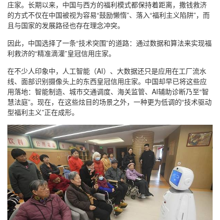
庄家。长期以来，中国与西方的福利模式都保持着距离，撒钱救济
的方式不仅在中国被视为容易“鼓励懒惰”、落入“福利主义陷阱”，而
且与国家的发展路径也存在理念冲突。
因此，中国选择了一条“技术突围”的道路：通过数据和算法来实现福
利救济的“精准滴灌”皇冠信用庄家。
在不少人印象中，人工智能（AI）、大数据还只是应用在工厂流水
线、面部识别摄像头上的东西皇冠信用庄家。中国却早已将这些应
用落地：智能制造、城市交通调度、海关监管、AI辅助诊断乃至“智
慧法庭”。现在，在这些炫目的场景之外，一种更为低调的“技术驱动
型福利主义”正在成形。