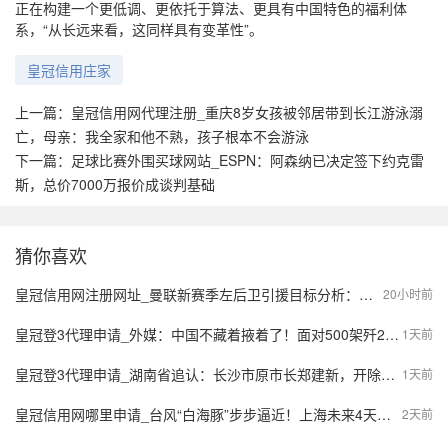
正在构建一个更低调、更依托于算法、更具有中国特色的福利体
系，“从长远来看，这同样具有变革性”。
皇冠信用庄家
上一篇：
皇冠信用网代理注册_重庆8岁女孩被邻居带到长江游泳溺
亡，母亲：我全家和他不熟，孩子根本不会游泳
下一篇：
足球比赛外围买球网站_ESPN：阿森纳已决定签下约克雷
斯，总价7000万报价成谈判基础
猜你喜欢
皇冠信用网注册网址_曼联新赛季左后卫引援目标分析：劳姆、霍尔与胡安·米兰达的竞争之战
20小时前
皇冠登3代理申请_外媒：中国不藏着掖着了！面对500架歼20，望美飞行员各个是王牌
1天前
皇冠登3代理申请_湖南省追认：长沙市原市长郑建新，开除党籍；曾因重大事故失职失责被免去市长职务；曾任湖南省财政厅厅长等
1天前
皇冠信用网哪里申请_台风“白海豚”步步逼近！上海未来4天风长雨强，或有龙卷风出现
2天前