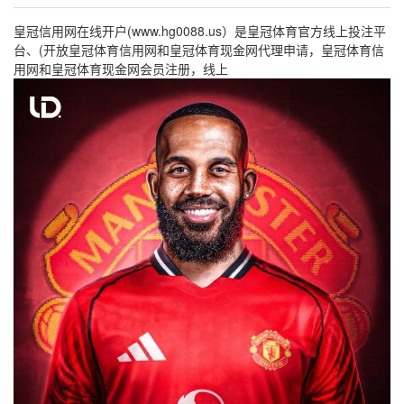
皇冠信用网在线开户(www.hg0088.us）是皇冠体育官方线上投注平
台、(开放皇冠体育信用网和皇冠体育现金网代理申请，皇冠体育信
用网和皇冠体育现金网会员注册，线上