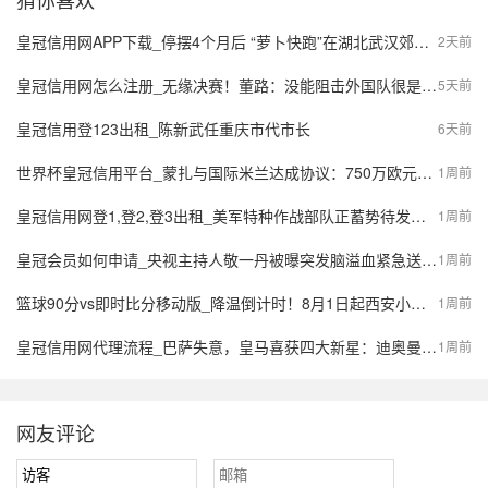
皇冠信用网APP下载_停摆4个月后 “萝卜快跑”在湖北武汉郊区重新接单，多名本地用户发帖称重新叫到车
2天前
皇冠信用网怎么注册_无缘决赛！董路：没能阻击外国队很是自责，孩子们尽力了责任在我
5天前
皇冠信用登123出租_陈新武任重庆市代市长
6天前
世界杯皇冠信用平台_蒙扎与国际米兰达成协议：750万欧元签下阿金桑米罗，10%二转分成成亮点
1周前
皇冠信用网登1,登2,登3出租_美军特种作战部队正蓄势待发，派数千美军入境伊朗，强行夺取9吨铀浓缩？
1周前
皇冠会员如何申请_央视主持人敬一丹被曝突发脑溢血紧急送医，最新公众号置顶评论回应：不信谣，不传谣
1周前
篮球90分vs即时比分移动版_降温倒计时！8月1日起西安小到中雨，陕西局地大到暴雨，气象预报→
1周前
皇冠信用网代理流程_巴萨失意，皇马喜获四大新星：迪奥曼德、B席、库库雷利亚与邓弗里斯的转会内幕
1周前
网友评论