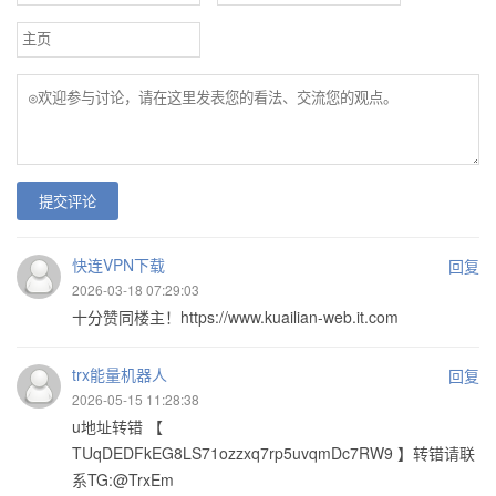
提交评论
快连VPN下载
回复
2026-03-18 07:29:03
十分赞同楼主！https://www.kuailian-web.it.com
trx能量机器人
回复
2026-05-15 11:28:38
u地址转错 【
TUqDEDFkEG8LS71ozzxq7rp5uvqmDc7RW9 】转错请联
系TG:@TrxEm