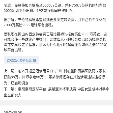
随后，曼联将报价提高至5500万英镑，并有750万英镑的附加条款
2022足球平台出租。但这笔报价同样被拒绝。
据了解，布伦特福德希望得到更多固定转会费，并且总价至少达到
7000万英镑2022足球平台出租。
曼联现在提出的固定转会费已经比最初的报价高出2000万英镑，这
可能会使一些球迷产生疑问：既然库尼亚的转会费已经为姆贝莫的
潜在交易设定了基准，那么为什么他们的起价还会如此之低2022足
球平台出租。
2022足球平台出租
上一篇：
怎么开通皇冠信用盘口_广州律协通报“男婴医院离世家长
获赔88万，律师拿走55万”：邓某律师还存在其他涉嫌违法违规行
为，已启动调查
下一篇：
皇冠皇冠足球平台_展望亚洲杯半决赛 中国女篮期待对手拿
出全部实力
猜你喜欢