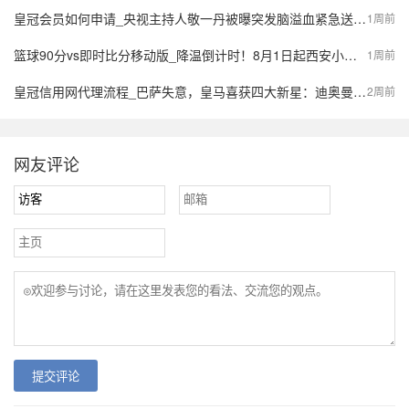
皇冠会员如何申请_央视主持人敬一丹被曝突发脑溢血紧急送医，最新公众号置顶评论回应：不信谣，不传谣
1周前
篮球90分vs即时比分移动版_降温倒计时！8月1日起西安小到中雨，陕西局地大到暴雨，气象预报→
1周前
皇冠信用网代理流程_巴萨失意，皇马喜获四大新星：迪奥曼德、B席、库库雷利亚与邓弗里斯的转会内幕
2周前
网友评论
提交评论