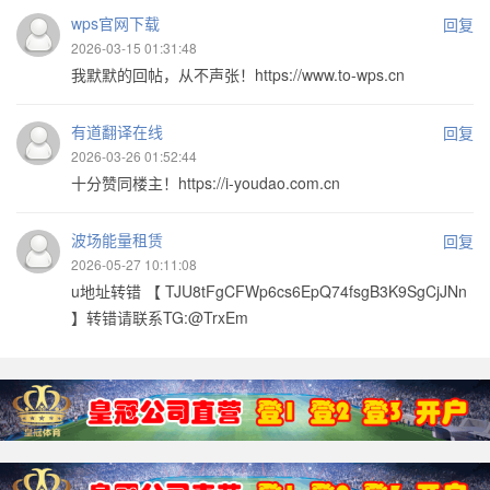
wps官网下载
回复
2026-03-15 01:31:48
我默默的回帖，从不声张！https://www.to-wps.cn
有道翻译在线
回复
2026-03-26 01:52:44
十分赞同楼主！https://i-youdao.com.cn
波场能量租赁
回复
2026-05-27 10:11:08
u地址转错 【 TJU8tFgCFWp6cs6EpQ74fsgB3K9SgCjJNn
】转错请联系TG:@TrxEm