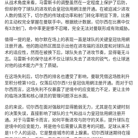
从战术角度来看，马雷斯卡的调整虽然在一定程度上保护了后防，
但却剥夺了球队的进攻机会皇冠信用網注册开通。在被迫减少进攻
人数的情况下，切尔西的传球成功率和射门转化率明显下滑，比赛
的主动权完全掌握在曼联手中。根据统计数据，切尔西在比赛中仅
有3次射门，命中率更是惨不忍睹，完全无法对曼联形成有效威胁。
值得一提的是，帕尔默在场上的表现一直是球队的关键皇冠信用網
注册开通。他的跑动热区图显示出他在进攻端的活跃度和对球队战
术的适应性，然而在被换下后，球队失去了进攻节奏，显得毫无斗
志。马雷斯卡的保守战术不仅让球队失去了进攻的锐气，也让球迷
对他的战术能力产生了质疑。
在这场失利后，切尔西的排名也遭受了影响，曼联凭借这场胜利升
至积分榜第10位，仅落后切尔西1分皇冠信用網注册开通。而对于切
尔西而言，这场失利不仅暴露了逆境中的应变能力不足，更让主帅
的临场决策和核心球员的管理问题浮出水面。
总的来说，切尔西在面对强敌时显得脆弱无力，尤其是在关键时刻
的决策失误，直接影响了球队的士气和战斗力皇冠信用網注册开
通。对于马雷斯卡而言，如何平衡进攻与防守的关系，提升球队在
逆境中的应变能力，将是他今后需要认真思考的问题。足球从来不
是11个人的运动，它是整座城市的肾上腺素。切尔西球迷期待在接