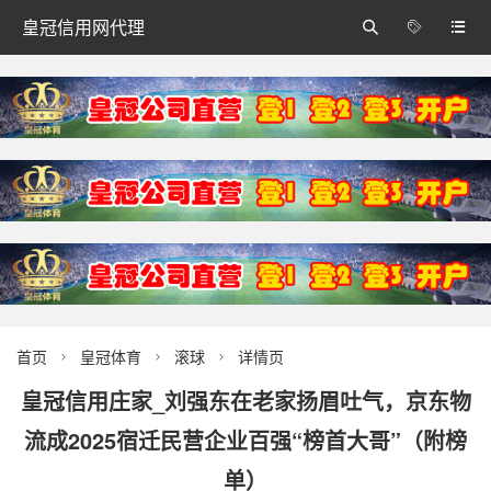
皇冠信用网代理



首页
皇冠体育
滚球
详情页



皇冠信用庄家_刘强东在老家扬眉吐气，京东物
流成2025宿迁民营企业百强“榜首大哥”（附榜
单）