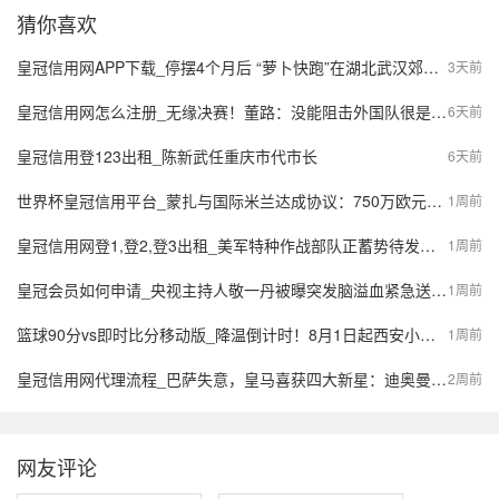
猜你喜欢
皇冠信用网APP下载_停摆4个月后 “萝卜快跑”在湖北武汉郊区重新接单，多名本地用户发帖称重新叫到车
3天前
皇冠信用网怎么注册_无缘决赛！董路：没能阻击外国队很是自责，孩子们尽力了责任在我
6天前
皇冠信用登123出租_陈新武任重庆市代市长
6天前
世界杯皇冠信用平台_蒙扎与国际米兰达成协议：750万欧元签下阿金桑米罗，10%二转分成成亮点
1周前
皇冠信用网登1,登2,登3出租_美军特种作战部队正蓄势待发，派数千美军入境伊朗，强行夺取9吨铀浓缩？
1周前
皇冠会员如何申请_央视主持人敬一丹被曝突发脑溢血紧急送医，最新公众号置顶评论回应：不信谣，不传谣
1周前
篮球90分vs即时比分移动版_降温倒计时！8月1日起西安小到中雨，陕西局地大到暴雨，气象预报→
1周前
皇冠信用网代理流程_巴萨失意，皇马喜获四大新星：迪奥曼德、B席、库库雷利亚与邓弗里斯的转会内幕
2周前
网友评论