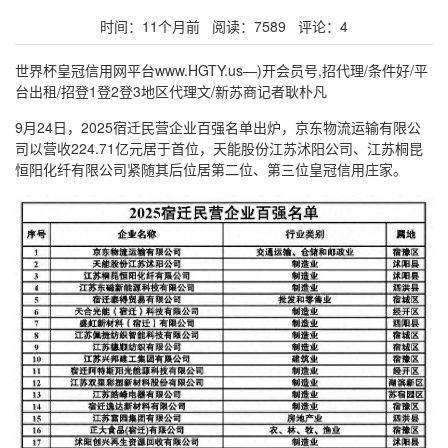
时间：11个月前 阅读：7589 评论：4
世界杯皇冠信用网平台www.HGTY.us—)开会员号,招代理/条件好/平
台出租/招登1登2登3地区代理文/新苏商记者耿朴凡
9月24日，2025宿迁民营企业百强名单出炉，京东物流运输有限公
司以营收224.71亿元居于首位，天能股份江苏沭阳公司、江苏桐昆
恒阳化纤有限公司紧随其后位居第二位、第三位皇冠信用庄家。