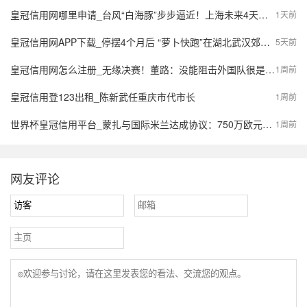
皇冠信用网哪里申请_台风“白海豚”步步逼近！上海未来4天风长雨强，或有龙卷风出现
1天前
皇冠信用网APP下载_停摆4个月后 “萝卜快跑”在湖北武汉郊区重新接单，多名本地用户发帖称重新叫到车
5天前
皇冠信用网怎么注册_无缘决赛！董路：没能阻击外国队很是自责，孩子们尽力了责任在我
1周前
皇冠信用登123出租_陈新武任重庆市代市长
1周前
世界杯皇冠信用平台_蒙扎与国际米兰达成协议：750万欧元签下阿金桑米罗，10%二转分成成亮点
1周前
网友评论