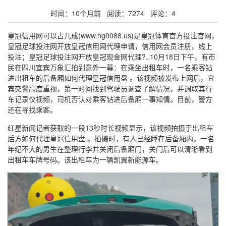
时间：10个月前 阅读：7274 评论：4
皇冠信用网可以占几成(www.hg0088.us)是皇冠体育官方投注官网，
皇冠足球投注网开放皇冠信用网代理申请，信用网会员注册，线上
投注；皇冠足球投注网开放皇冠现金网代理?..10月18日下午，有市
民在四川宜宾万象汇拍到意外一幕：在乘坐出租车时，一名乘客钻
进出租车的后备厢如何代理皇冠信用盘 。该视频被发布上网后，宜
宾交警高度重视，第一时间找到驾驶员调查了解情况，并调取其行
车记录仪视频，司机否认对乘客钻进后备厢一事知情。目前，警方
还在寻找乘客。
红星新闻记者获取的一段13秒时长视频显示，该视频拍摄于出租车
后方如何代理皇冠信用盘 。拍摄时，有人已经睡在后备厢内，一名
年纪不大的男生在整理行李并关闭后备厢门，关门后可以清晰看到
出租车车牌号码。该出租车为一辆凯翼新能源车。