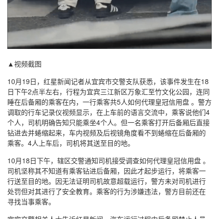
▲视频截图
10月19日，红星新闻记者从宜宾市交警支队获悉，该事件发生在18
日下午2点半左右，行程为宜宾三江新区万象汇至竹文化公园，连同
睡在后备厢的乘客在内，一行乘客共5人如何代理皇冠信用盘 。警方
调取的行车记录仪视频显示，在上车前的语言交流中，乘客说他们4
个人，司机明确告知只能乘坐4个人。但一名乘客打开后备厢后直接
钻进去并蜷缩起来，车内视频及后视镜角度看不到蜷缩在后备厢的
乘客。4人上车后，司机将其送至目的地。
10月18日下午，辖区交警通知司机接受调查如何代理皇冠信用盘 。
司机坚称其不知道有乘客钻进后备厢，因此才起步运行，将乘客一
行送至目的地。因无法证明司机故意超载运行，警方未对司机进行
处罚但对其进行了安全教育。乘客的行为涉嫌违法，警方目前还在
寻找当事乘客。