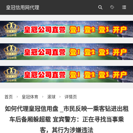
皇冠信用网代理



首页
皇冠体育
滚球
详情页



如何代理皇冠信用盘 _市民反映一乘客钻进出租
车后备厢躲超载 宜宾警方：正在寻找当事乘
客，其行为涉嫌违法