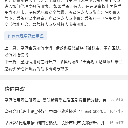
宜宾交警相关人士告诉红星新闻，汽车运行过程中后备厢禁止人员
进入如何代理皇冠信用盘 。如果后备厢有人，在追尾事故中面临后
车直接冲击，没有缓冲和安全气囊，极易造成人员伤亡；在酷暑天
气下，后备厢温度较高，容易造成人员中暑；后备厢一旦在车祸中
变形很难开启，给营救人员及时救人带来困难。
如何代理皇冠信用盘
上一篇：
皇冠会员如何申请 _伊朗逊尼派部族领袖遇害，革命卫队：
以色列指使的
下一篇：
皇冠信用网在线开户 _莱奥时隔512天再现主场进球！米兰
逆转佛罗伦萨背后的战术密码与故事
猜你喜欢
皇冠信用网注册网址_曼联新赛季左后卫引援目标分析：劳姆、霍尔与胡安·米兰达的竞争之战
3小时前
皇冠登3代理申请_外媒：中国不藏着掖着了！面对500架歼20，望美飞行员各个是王牌
16小时前
皇冠登3代理申请_湖南省追认：长沙市原市长郑建新，开除党籍；曾因重大事故失职失责被免去市长职务；曾任湖南省财政厅厅长等
16小时前