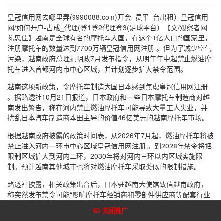
皇冠信用网去哪里弄(9990088.com)开会_员平_台出租）皇冠信用
网/如何开户-占成_代理(登1登2代理登3(足球平台）【文/观察者网
陈思佳】越南是全球有名的摩托车大国，在这个1亿人口的国家里，
注册摩托车的数量达到7700万辆皇冠信用网注册 。但为了减少空气
污染，越南政府总理范明政7月发布指令，从明年年中起禁止燃油摩
托车进入首都河内市中心区域，并计划逐步扩大禁令范围。
越南这项新政策，令摩托车制造大国日本感到焦虑皇冠信用网注册
。据路透社10月21日报道，日本政府和一些日本摩托车制造商对越
南发出警告，称在河内禁止燃油摩托车可能导致大量工人失业，并
扰乱日本汽车制造商本田主导的价值46亿美元的越南摩托车市场。
根据越南政府披露的政策时间表，从2026年7月起，燃油摩托车将被
禁止进入河内一环市中心区域皇冠信用网注册 。到2028年禁令将把
限制区域扩大到河内二环，2030年将对河内三环以内区域实施限
制。预计越南其他城市也将对燃油摩托车采取类似的限制措施。
路透社披露，相关政策出台后，日本驻越南大使馆致信越南政府，
称突然发布禁令可能“影响摩托车经销商和零部件供应商等配套行业
的旧业”皇冠信用网注册 。信件敦促越南考虑制定“适当的电动化路
关闭推广
线图”，其中应包括准备期和分阶段实施相关法规。